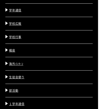
学年通信
学校広報
学校行事
橘座
海外ｲﾝﾀｰﾝ
生徒会便り
部活動
１学年通信