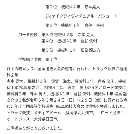
第２位 機械科２年 寺本晃大
3ｋｍインディヴィデュアル・パシュート
第２位 機械科１年 倉谷 俠俐
ロード競技 第３位 機械科２年 寺本 晃大
第４位 機械科１年 倉谷 俠俐
第５位 機械科１年 松島 龍之介
学校総合順位 第１位
以上の結果より、全国選抜大会の選考が行われ、トラック競技に機械
科２年
寺本 晃大 、機械科２年 佐賀 海太、機械科１年 倉谷 俠俐、機械
科１年 松島 龍之介、 機械科１年 宮地 拳汰の５名がロード競技に
機械科２年 寺本 晃大、機械科１年 倉谷 俠俐、機械科１年 松島 龍
之介の３名が令和６年３月２４日（日）～２９日（金）に行われる令
和５年度全国高等学校選抜自転車競技大会の出場権を獲得しました。
トラック競技：メディアドーム （福岡県北九州市）・ロード競技：
オートポリス（大分県日田市）
ご声援ありがとうございました。