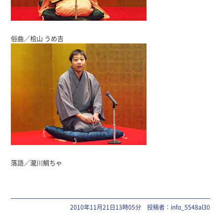
俗曲／桧山 うめ吉
落語／瀧川鯛ちゃ
2010年11月21日13時05分 投稿者：info_5548al30