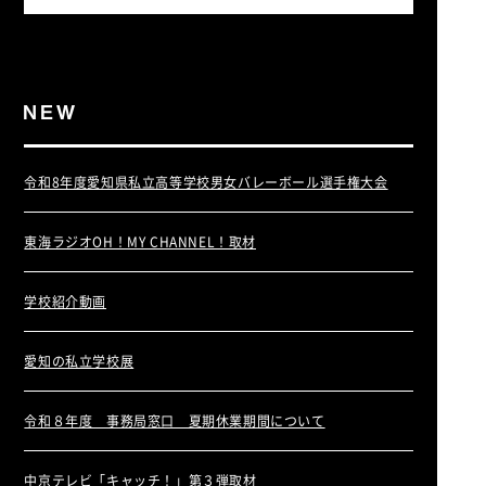
令和8年度愛知県私立高等学校男女バレーボール選手権大会
東海ラジオOH！MY CHANNEL！取材
学校紹介動画
愛知の私立学校展
令和８年度 事務局窓口 夏期休業期間について
中京テレビ「キャッチ！」第３弾取材