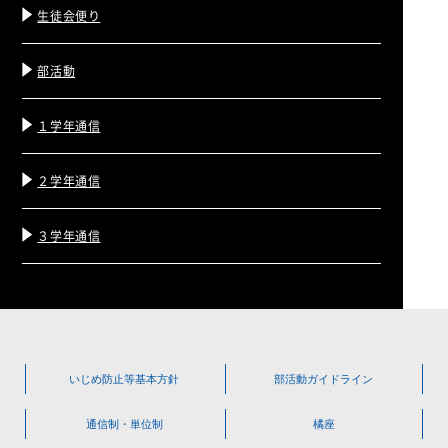
生徒会便り
部活動
１学年通信
２学年通信
３学年通信
いじめ防止等
基本方針
部活動
ガイドライン
通信制・単位制
橘座