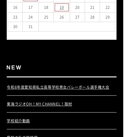
16
17
18
19
20
21
22
23
24
25
26
27
28
29
30
31
« 2月
4月 »
令和8年度愛知県私立高等学校男女バレーボール選手権大会
東海ラジオOH！MY CHANNEL！取材
学校紹介動画