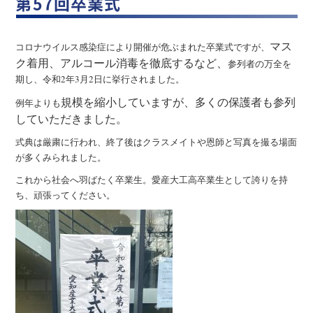
第57回卒業式
マス
コロナウイルス感染症により開催が危ぶまれた卒業式ですが、
ク着用、アルコール消毒を徹底するなど、
参列者の万全を
期し、令和2年3月2日に挙行されました。
規模を縮小していますが、多くの保護者も参列
例年よりも
していただきました。
式典は厳粛に行われ、終了後はクラスメイトや恩師と写真を撮る場面
が多くみられました。
これから社会へ羽ばたく卒業生。愛産大工高卒業生として誇りを持
ち、頑張ってください。