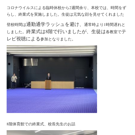
コロナウイルスによる臨時休校から2週間余り、本校では、時間をず
らし、終業式を実施しました。生徒は元気な顔を見せてくれました
通勤通学ラッシュを避け、
登校時間は
通常時より1時間遅れと
終業式は8階で行いましたが、生徒は
テ
しました。
各教室で
レビ視聴による
参加となりました。
8階体育館での終業式、校長先生のお話