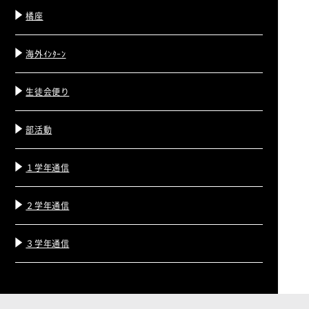
橘座
海外ｲﾝﾀｰﾝ
生徒会便り
部活動
１学年通信
２学年通信
３学年通信