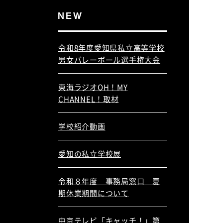
令和8年度愛知県私立高等学校
男女バレーボール選手権大会
東海ラジオOH！MY
CHANNEL！取材
学校紹介動画
愛知の私立学校展
令和８年度 事務局窓口 夏
期休業期間について
中京テレビ「キャッチ！」第