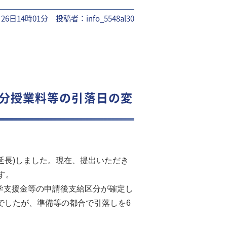
月26日14時01分 投稿者：info_5548al30
期分授業料等の引落日の変
延長)しました。
現在、提出いただき
す。
就学支援金等の申請後支給区分が確定し
定でしたが、準備等の都合で引落しを6