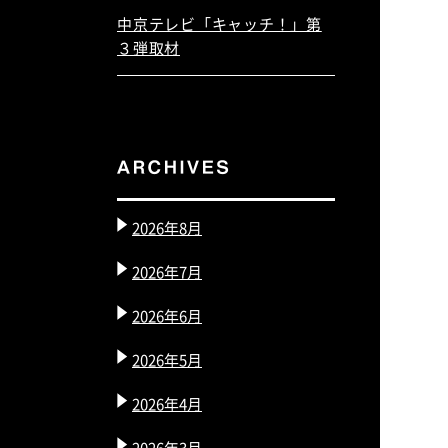
中京テレビ「キャッチ！」第
３弾取材
2026年8月
2026年7月
2026年6月
2026年5月
2026年4月
2026年3月