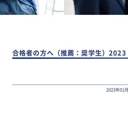
合格者の方へ（推薦：奨学生）2023
2023年01