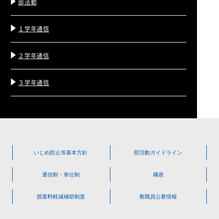
部活動
１学年通信
２学年通信
３学年通信
いじめ防止等
基本方針
部活動
ガイドライン
通信制・単位制
橘座
授業料軽減
補助制度
教職員公募情報