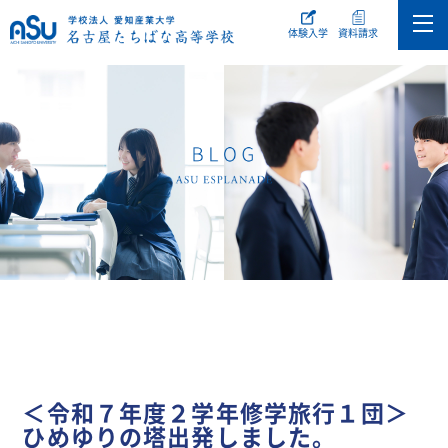
体験入学
資料請求
＜令和７年度２学年修学旅行１団＞
ひめゆりの塔出発しました。