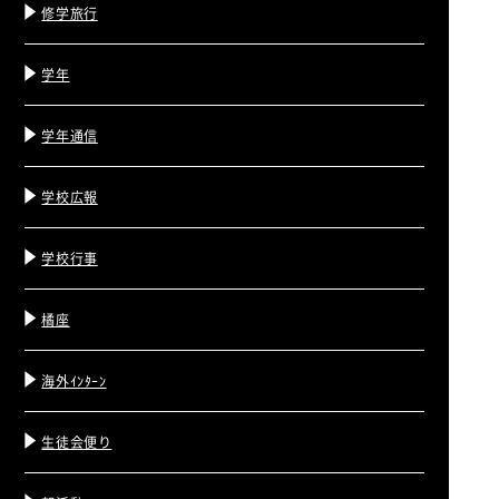
修学旅行
学年
学年通信
学校広報
学校行事
橘座
海外ｲﾝﾀｰﾝ
生徒会便り