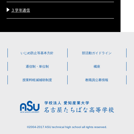
３学年通信
いじめ防止等
基本方針
部活動
ガイドライン
通信制・単位制
橘座
授業料軽減
補助制度
教職員公募情報
©2004-2017 ASU technical high school all rights reserved.