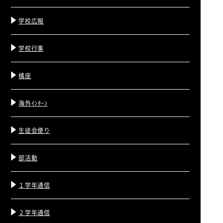
学校広報
学校行事
橘座
海外ｲﾝﾀｰﾝ
生徒会便り
部活動
１学年通信
２学年通信