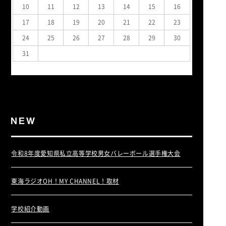
10
11
12
13
14
15
16
17
18
19
20
21
22
23
24
25
26
27
28
29
30
31
« 7月
令和8年度愛知県私立高等学校男女バレーボール選手権大会
東海ラジオOH！MY CHANNEL！取材
学校紹介動画