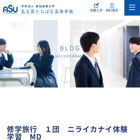
体験入学
資料請求
修学旅行 １団 ニライカナイ体験
学習 MD