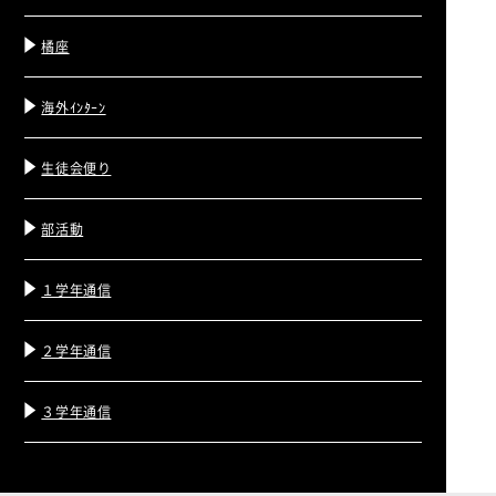
橘座
海外ｲﾝﾀｰﾝ
生徒会便り
部活動
１学年通信
２学年通信
３学年通信