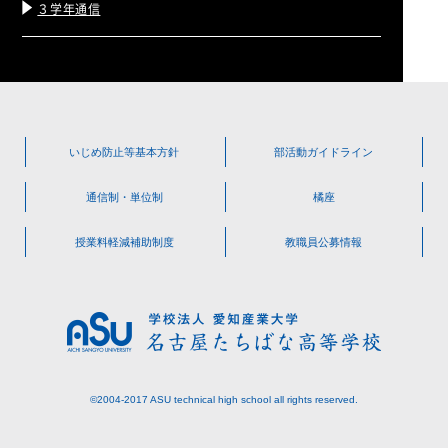
３学年通信
いじめ防止等
基本方針
部活動
ガイドライン
通信制・単位制
橘座
授業料軽減
補助制度
教職員公募情報
©2004-2017 ASU technical high school all rights reserved.