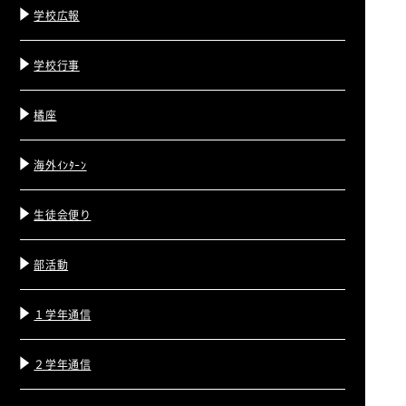
学校広報
学校行事
橘座
海外ｲﾝﾀｰﾝ
生徒会便り
部活動
１学年通信
２学年通信