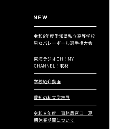
令和8年度愛知県私立高等学校
男女バレーボール選手権大会
東海ラジオOH！MY
CHANNEL！取材
学校紹介動画
愛知の私立学校展
令和８年度 事務局窓口 夏
期休業期間について