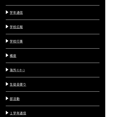
学年通信
学校広報
学校行事
橘座
海外ｲﾝﾀｰﾝ
生徒会便り
部活動
１学年通信