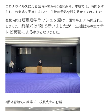
コロナウイルスによる臨時休校から2週間余り、本校では、時間をず
らし、終業式を実施しました。生徒は元気な顔を見せてくれました
通勤通学ラッシュを避け、
登校時間は
通常時より1時間遅れと
終業式は8階で行いましたが、生徒は
テ
しました。
各教室で
レビ視聴による
参加となりました。
8階体育館での終業式、校長先生のお話