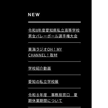
令和8年度愛知県私立高等学校
男女バレーボール選手権大会
東海ラジオOH！MY
CHANNEL！取材
学校紹介動画
愛知の私立学校展
令和８年度 事務局窓口 夏
期休業期間について