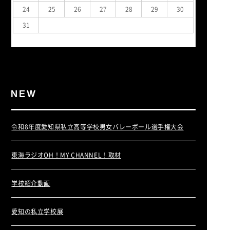
24
25
26
27
28
29
30
31
« 7月
令和8年度愛知県私立高等学校男女バレーボール選手権大会
東海ラジオOH！MY CHANNEL！取材
学校紹介動画
愛知の私立学校展