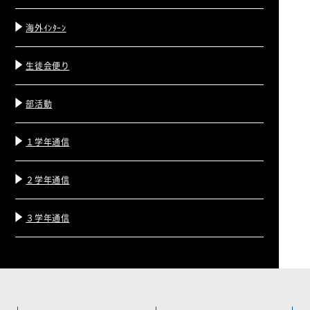
海外ｲﾝﾀｰﾝ
生徒会便り
部活動
１学年通信
２学年通信
３学年通信