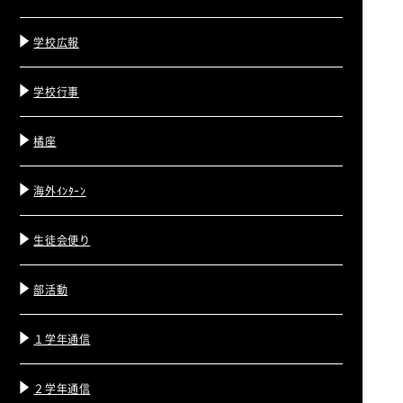
学校広報
学校行事
橘座
海外ｲﾝﾀｰﾝ
生徒会便り
部活動
１学年通信
２学年通信