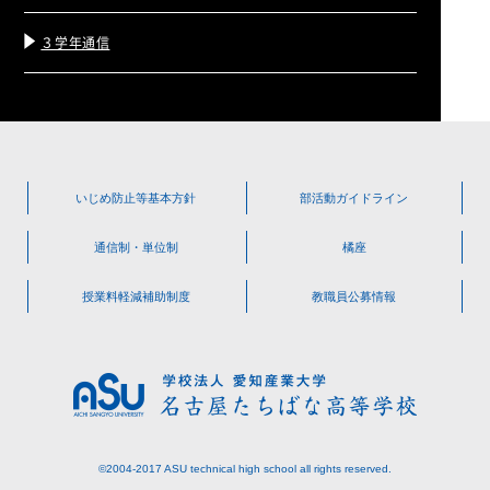
３学年通信
いじめ防止等
基本方針
部活動
ガイドライン
通信制・単位制
橘座
授業料軽減
補助制度
教職員公募情報
©2004-2017 ASU technical high school all rights reserved.