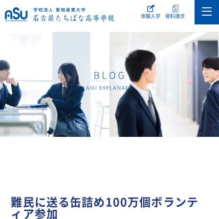
体験入学
資料請求
難民に送る缶詰め100万個ボランテ
ィア参加