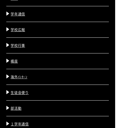
学年通信
学校広報
学校行事
橘座
海外ｲﾝﾀｰﾝ
生徒会便り
部活動
１学年通信