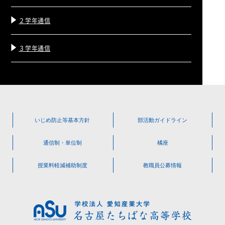
２学年通信
３学年通信
いじめ防止等
基本方針
部活動
ガイドライン
通信制・単位制
橘座
授業料軽減
補助制度
教職員公募情報