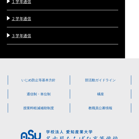
１学年通信
２学年通信
３学年通信
いじめ防止等
基本方針
部活動
ガイドライン
通信制・単位制
橘座
授業料軽減
補助制度
教職員公募情報