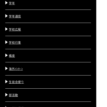
学年
学年通信
学校広報
学校行事
橘座
海外ｲﾝﾀｰﾝ
生徒会便り
部活動