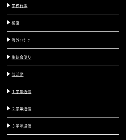
学校行事
橘座
海外ｲﾝﾀｰﾝ
生徒会便り
部活動
１学年通信
２学年通信
３学年通信