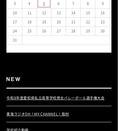
3
4
5
6
7
8
9
10
11
12
13
14
15
16
17
18
19
20
21
22
23
24
25
26
27
28
29
30
31
« 7月
令和8年度愛知県私立高等学校男女バレーボール選手権大会
東海ラジオOH！MY CHANNEL！取材
学校紹介動画