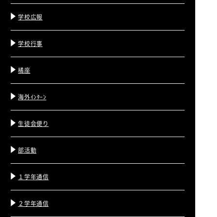
学校広報
学校行事
橘座
海外ｲﾝﾀｰﾝ
生徒会便り
部活動
１学年通信
２学年通信