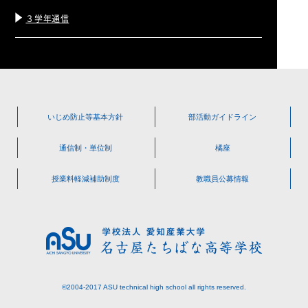
３学年通信
いじめ防止等
基本方針
部活動
ガイドライン
通信制・単位制
橘座
授業料軽減
補助制度
教職員公募情報
©2004-2017 ASU technical high school all rights reserved.