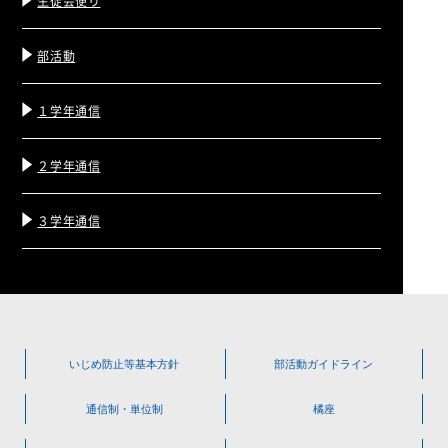
生徒会便り
部活動
１学年通信
２学年通信
３学年通信
いじめ防止等
基本方針
部活動
ガイドライン
通信制・単位制
橘座