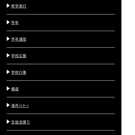
修学旅行
学年
学年通信
学校広報
学校行事
橘座
海外ｲﾝﾀｰﾝ
生徒会便り