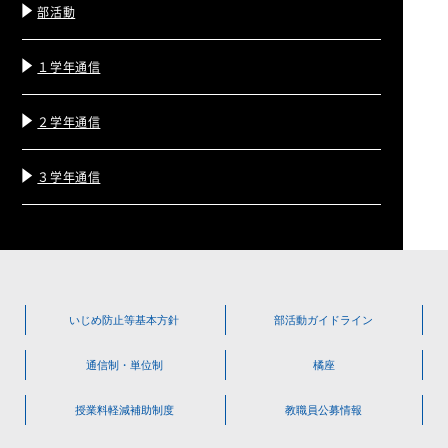
部活動
１学年通信
２学年通信
３学年通信
いじめ防止等
基本方針
部活動
ガイドライン
通信制・単位制
橘座
授業料軽減
補助制度
教職員公募情報