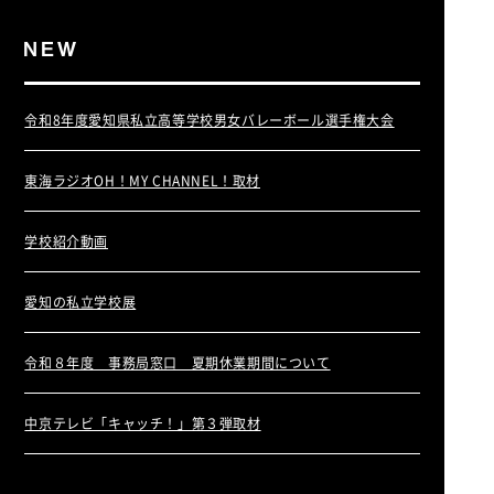
令和8年度愛知県私立高等学校男女バレーボール選手権大会
東海ラジオOH！MY CHANNEL！取材
学校紹介動画
愛知の私立学校展
令和８年度 事務局窓口 夏期休業期間について
中京テレビ「キャッチ！」第３弾取材